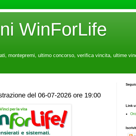
oni WinForLife
tati, montepremi, ultimo concorso, verifica vincita, ultime vin
Segui
estrazione del 06-07-2026 ore 19:00
Link ut
Oro
Iscrivi