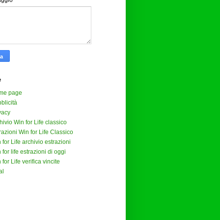
aggio
*
e
me page
blicità
vacy
hivio Win for Life classico
razioni Win for Life Classico
 for Life archivio estrazioni
 for life estrazioni di oggi
 for Life verifica vincite
al