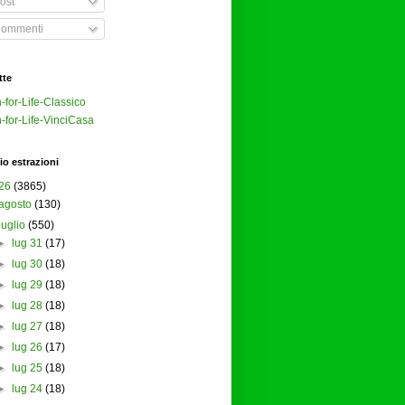
ost
ommenti
tte
-for-Life-Classico
-for-Life-VinciCasa
io estrazioni
26
(3865)
agosto
(130)
luglio
(550)
►
lug 31
(17)
►
lug 30
(18)
►
lug 29
(18)
►
lug 28
(18)
►
lug 27
(18)
►
lug 26
(17)
►
lug 25
(18)
►
lug 24
(18)