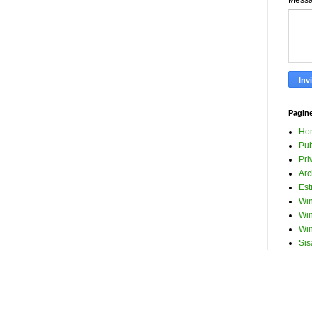
Mess
Pagin
Ho
Pub
Pri
Arc
Est
Win
Win
Win
Sis