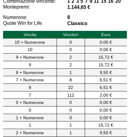
Combinazione vincente:
1 2 3 5 7 9 11 15 16 20
Montepremi:
1.144,65 €
Numerone:
8
Quote Win for Life
Classico
Vincita
Vincitori
Euro
10 + Numerone
0
0,00 €
10
0
0,00 €
9 + Numerone
2
15,72 €
9
2
15,72 €
8 + Numerone
1
9,50 €
7 + Numerone
8
6,51 €
8
22
6,51 €
7
112
2,00 €
0 + Numerone
0
0,00 €
0
0
0,00 €
1 + Numerone
0
0,00 €
1
1
15,72 €
2 + Numerone
1
9,50 €