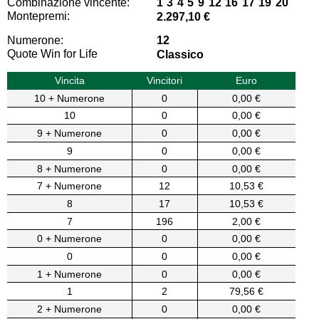
Combinazione vincente:
1 3 4 5 9 12 16 17 19 20
Montepremi:
2.297,10 €
Numerone:
12
Quote Win for Life
Classico
Vincita
Vincitori
Euro
10 + Numerone
0
0,00 €
10
0
0,00 €
9 + Numerone
0
0,00 €
9
0
0,00 €
8 + Numerone
0
0,00 €
7 + Numerone
12
10,53 €
8
17
10,53 €
7
196
2,00 €
0 + Numerone
0
0,00 €
0
0
0,00 €
1 + Numerone
0
0,00 €
1
2
79,56 €
2 + Numerone
0
0,00 €