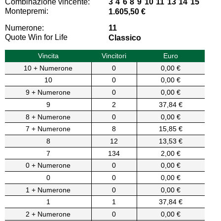
Combinazione vincente:
3 4 6 8 9 10 11 13 14 15
Montepremi:
1.605,50 €
Numerone:
11
Quote Win for Life
Classico
Vincita
Vincitori
Euro
10 + Numerone
0
0,00 €
10
0
0,00 €
9 + Numerone
0
0,00 €
9
2
37,84 €
8 + Numerone
0
0,00 €
7 + Numerone
8
15,85 €
8
12
13,53 €
7
134
2,00 €
0 + Numerone
0
0,00 €
0
0
0,00 €
1 + Numerone
0
0,00 €
1
1
37,84 €
2 + Numerone
0
0,00 €