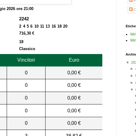
P
io 2026 ore 21:00
C
2242
2 4 5 6 10 11 13 16 18 20
Etiche
716,30 €
Win
Win
18
Classico
Archiv
Vincitori
Euro
▼
20
►
0
0,00 €
►
►
0
0,00 €
▼
0
0,00 €
0
0,00 €
0
0,00 €
3
38,82 €