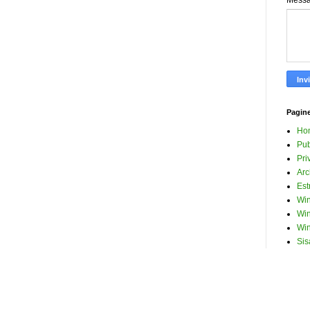
Mess
Pagin
Ho
Pub
Pri
Arc
Est
Win
Win
Win
Sis