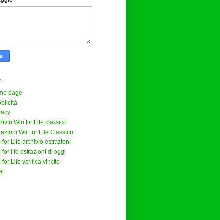
aggio
*
e
me page
blicità
vacy
hivio Win for Life classico
razioni Win for Life Classico
 for Life archivio estrazioni
 for life estrazioni di oggi
 for Life verifica vincite
al