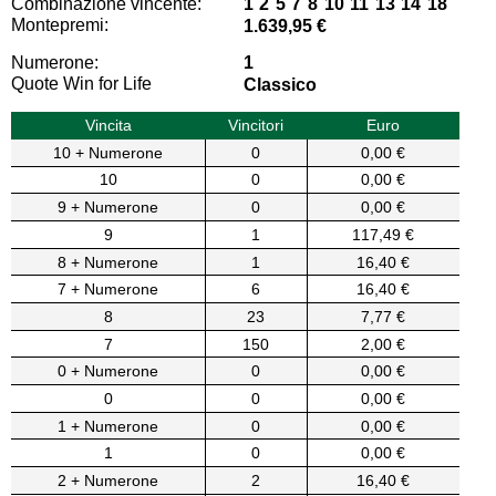
Combinazione vincente:
1 2 5 7 8 10 11 13 14 18
Montepremi:
1.639,95 €
Numerone:
1
Quote Win for Life
Classico
Vincita
Vincitori
Euro
10 + Numerone
0
0,00 €
10
0
0,00 €
9 + Numerone
0
0,00 €
9
1
117,49 €
8 + Numerone
1
16,40 €
7 + Numerone
6
16,40 €
8
23
7,77 €
7
150
2,00 €
0 + Numerone
0
0,00 €
0
0
0,00 €
1 + Numerone
0
0,00 €
1
0
0,00 €
2 + Numerone
2
16,40 €