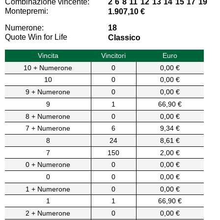
Combinazione vincente:
2 6 8 11 12 13 14 15 17 19
Montepremi:
1.907,10 €
Numerone:
18
Quote Win for Life
Classico
Vincita
Vincitori
Euro
10 + Numerone
0
0,00 €
10
0
0,00 €
9 + Numerone
0
0,00 €
9
1
66,90 €
8 + Numerone
0
0,00 €
7 + Numerone
6
9,34 €
8
24
8,61 €
7
150
2,00 €
0 + Numerone
0
0,00 €
0
0
0,00 €
1 + Numerone
0
0,00 €
1
1
66,90 €
2 + Numerone
0
0,00 €