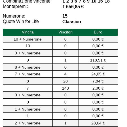
Combinazione vincente:
1 2 3 6 7 8 9 10 16 18
Montepremi:
1.656,85 €
Numerone:
15
Quote Win for Life
Classico
Vincita
Vincitori
Euro
10 + Numerone
0
0,00 €
10
0
0,00 €
9 + Numerone
0
0,00 €
9
1
118,51 €
8 + Numerone
0
0,00 €
7 + Numerone
4
24,05 €
8
28
7,84 €
7
143
2,00 €
0 + Numerone
0
0,00 €
0
0
0,00 €
1 + Numerone
0
0,00 €
1
0
0,00 €
2 + Numerone
1
28,64 €