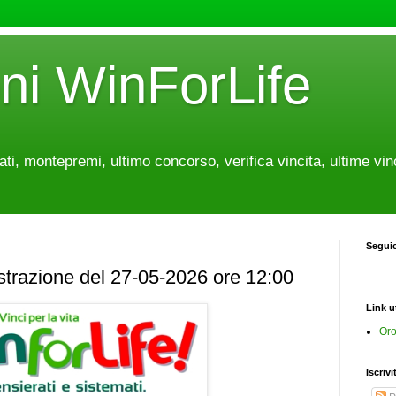
oni WinForLife
tati, montepremi, ultimo concorso, verifica vincita, ultime vin
Segui
estrazione del 27-05-2026 ore 12:00
Link ut
Oro
Iscrivi