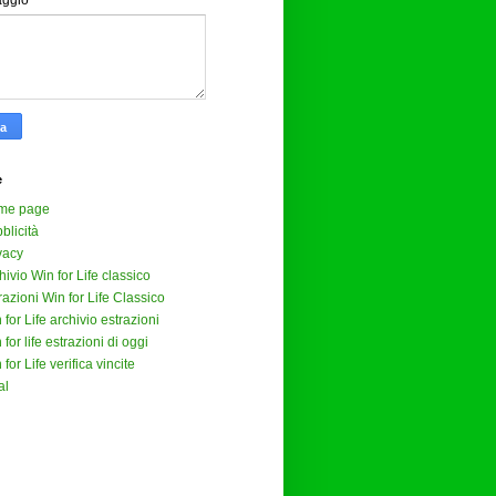
aggio
*
e
me page
blicità
vacy
hivio Win for Life classico
razioni Win for Life Classico
 for Life archivio estrazioni
 for life estrazioni di oggi
 for Life verifica vincite
al