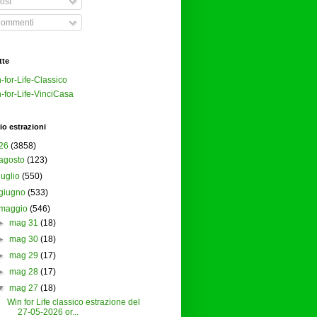
ost
ommenti
tte
-for-Life-Classico
-for-Life-VinciCasa
io estrazioni
26
(3858)
agosto
(123)
luglio
(550)
giugno
(533)
maggio
(546)
►
mag 31
(18)
►
mag 30
(18)
►
mag 29
(17)
►
mag 28
(17)
▼
mag 27
(18)
Win for Life classico estrazione del
27-05-2026 or...