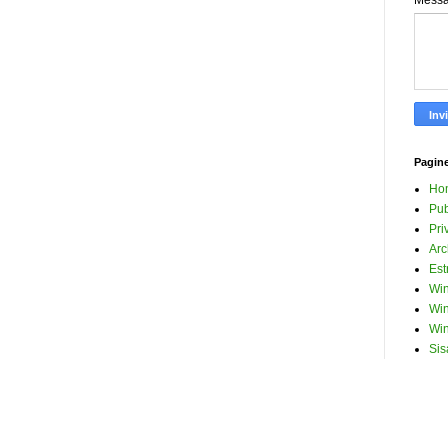
Mess
Pagin
Ho
Pub
Pri
Arc
Est
Win
Win
Win
Sis