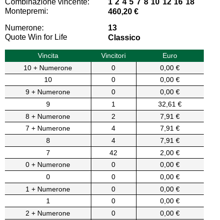
Combinazione vincente:
1 2 4 5 7 8 10 12 16 18
Montepremi:
460,20 €
Numerone:
13
Quote Win for Life
Classico
Vincita
Vincitori
Euro
10 + Numerone
0
0,00 €
10
0
0,00 €
9 + Numerone
0
0,00 €
9
1
32,61 €
8 + Numerone
2
7,91 €
7 + Numerone
4
7,91 €
8
4
7,91 €
7
42
2,00 €
0 + Numerone
0
0,00 €
0
0
0,00 €
1 + Numerone
0
0,00 €
1
0
0,00 €
2 + Numerone
0
0,00 €