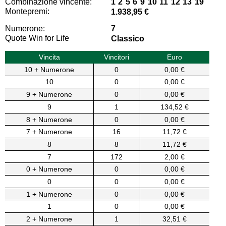
Combinazione vincente:
1 2 5 6 9 10 11 12 13 19
Montepremi:
1.938,95 €
Numerone:
7
Quote Win for Life
Classico
Vincita
Vincitori
Euro
10 + Numerone
0
0,00 €
10
0
0,00 €
9 + Numerone
0
0,00 €
9
1
134,52 €
8 + Numerone
0
0,00 €
7 + Numerone
16
11,72 €
8
8
11,72 €
7
172
2,00 €
0 + Numerone
0
0,00 €
0
0
0,00 €
1 + Numerone
0
0,00 €
1
0
0,00 €
2 + Numerone
1
32,51 €