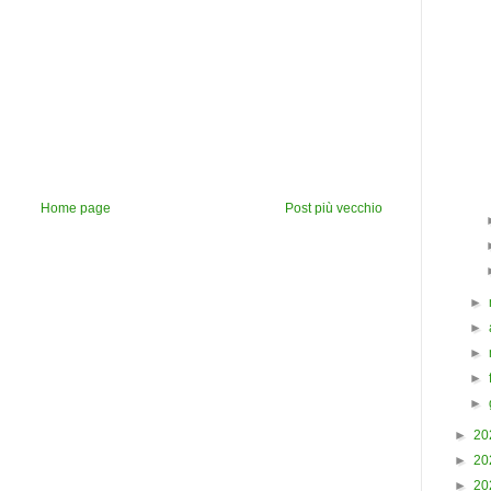
Home page
Post più vecchio
►
►
►
►
►
►
20
►
20
►
20