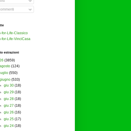
ost
ommenti
tte
-for-Life-Classico
-for-Life-VinciCasa
io estrazioni
26
(3859)
agosto
(124)
luglio
(550)
giugno
(533)
►
giu 30
(18)
►
giu 29
(18)
►
giu 28
(18)
►
giu 27
(18)
►
giu 26
(16)
►
giu 25
(17)
►
giu 24
(18)