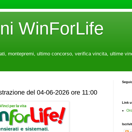
oni WinForLife
tati, montepremi, ultimo concorso, verifica vincita, ultime vin
Segui
estrazione del 04-06-2026 ore 11:00
Link ut
Oro
Iscrivi