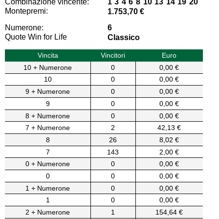
Combinazione vincente:
1 3 4 6 8 10 13 14 19 20
Montepremi:
1.753,70 €
Numerone:
6
Quote Win for Life
Classico
Vincita
Vincitori
Euro
10 + Numerone
0
0,00 €
10
0
0,00 €
9 + Numerone
0
0,00 €
9
0
0,00 €
8 + Numerone
0
0,00 €
7 + Numerone
2
42,13 €
8
26
8,02 €
7
143
2,00 €
0 + Numerone
0
0,00 €
0
0
0,00 €
1 + Numerone
0
0,00 €
1
0
0,00 €
2 + Numerone
1
154,64 €