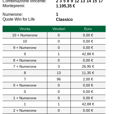
Combinazione vincente:
2 3 5 8 9 12 13 14 15 17
Montepremi:
1.195,35 €
Numerone:
1
Quote Win for Life
Classico
Vincita
Vincitori
Euro
10 + Numerone
0
0,00 €
10
0
0,00 €
9 + Numerone
0
0,00 €
9
1
42,88 €
8 + Numerone
0
0,00 €
7 + Numerone
3
26,95 €
8
13
11,35 €
7
96
2,00 €
0 + Numerone
0
0,00 €
0
0
0,00 €
1 + Numerone
0
0,00 €
1
1
42,88 €
2 + Numerone
0
0,00 €