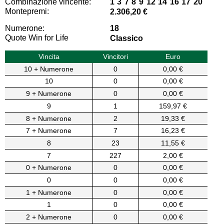
Combinazione vincente:
1 3 7 8 9 12 14 16 17 20
Montepremi:
2.306,20 €
Numerone:
18
Quote Win for Life
Classico
Vincita
Vincitori
Euro
10 + Numerone
0
0,00 €
10
0
0,00 €
9 + Numerone
0
0,00 €
9
1
159,97 €
8 + Numerone
2
19,33 €
7 + Numerone
7
16,23 €
8
23
11,55 €
7
227
2,00 €
0 + Numerone
0
0,00 €
0
0
0,00 €
1 + Numerone
0
0,00 €
1
0
0,00 €
2 + Numerone
0
0,00 €