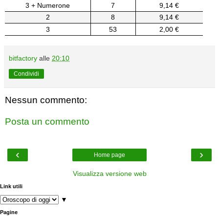
3 + Numerone
7
9,14 €
2
8
9,14 €
3
53
2,00 €
bitfactory
alle
20:10
Condividi
Nessun commento:
Posta un commento
‹
›
Home page
Visualizza versione web
Link utili
▼
Pagine