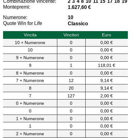
Combinazione vincente:
2 3 4 8 10 11 15 17 18 19
Montepremi:
1.627,60 €
Numerone:
10
Quote Win for Life
Classico
Vincita
Vincitori
Euro
10 + Numerone
0
0,00 €
10
0
0,00 €
9 + Numerone
0
0,00 €
9
1
118,01 €
8 + Numerone
0
0,00 €
7 + Numerone
12
9,14 €
8
20
9,14 €
7
127
2,00 €
0 + Numerone
0
0,00 €
0
0
0,00 €
1 + Numerone
0
0,00 €
1
0
0,00 €
2 + Numerone
0
0,00 €