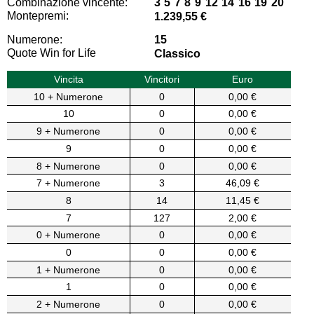
Combinazione vincente:
3 5 7 8 9 12 14 16 19 20
Montepremi:
1.239,55 €
Numerone:
15
Quote Win for Life
Classico
Vincita
Vincitori
Euro
10 + Numerone
0
0,00 €
10
0
0,00 €
9 + Numerone
0
0,00 €
9
0
0,00 €
8 + Numerone
0
0,00 €
7 + Numerone
3
46,09 €
8
14
11,45 €
7
127
2,00 €
0 + Numerone
0
0,00 €
0
0
0,00 €
1 + Numerone
0
0,00 €
1
0
0,00 €
2 + Numerone
0
0,00 €