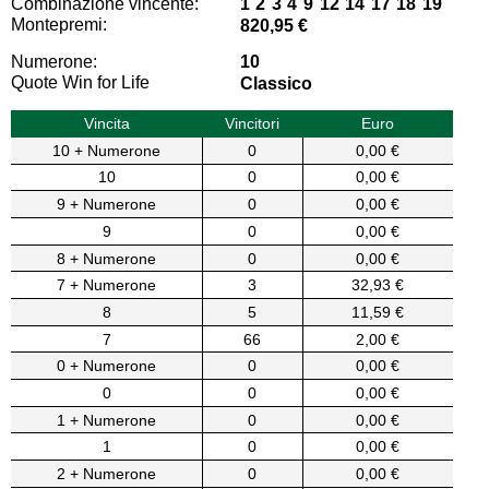
Combinazione vincente:
1 2 3 4 9 12 14 17 18 19
Montepremi:
820,95 €
Numerone:
10
Quote Win for Life
Classico
Vincita
Vincitori
Euro
10 + Numerone
0
0,00 €
10
0
0,00 €
9 + Numerone
0
0,00 €
9
0
0,00 €
8 + Numerone
0
0,00 €
7 + Numerone
3
32,93 €
8
5
11,59 €
7
66
2,00 €
0 + Numerone
0
0,00 €
0
0
0,00 €
1 + Numerone
0
0,00 €
1
0
0,00 €
2 + Numerone
0
0,00 €