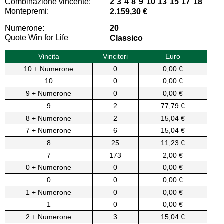
Combinazione vincente:
2 3 4 8 9 10 13 15 17 18
Montepremi:
2.159,30 €
Numerone:
20
Quote Win for Life
Classico
Vincita
Vincitori
Euro
10 + Numerone
0
0,00 €
10
0
0,00 €
9 + Numerone
0
0,00 €
9
2
77,79 €
8 + Numerone
2
15,04 €
7 + Numerone
6
15,04 €
8
25
11,23 €
7
173
2,00 €
0 + Numerone
0
0,00 €
0
0
0,00 €
1 + Numerone
0
0,00 €
1
0
0,00 €
2 + Numerone
3
15,04 €