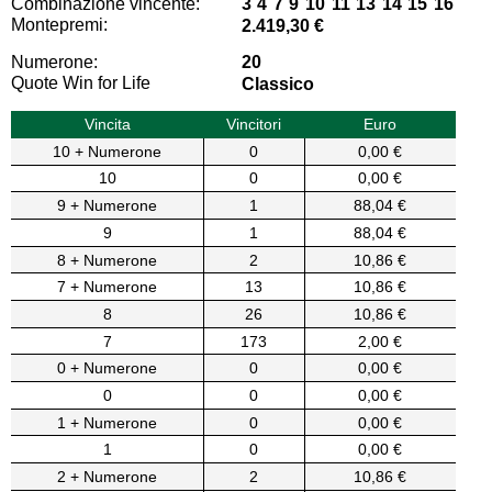
Combinazione vincente:
3 4 7 9 10 11 13 14 15 16
Montepremi:
2.419,30 €
Numerone:
20
Quote Win for Life
Classico
Vincita
Vincitori
Euro
10 + Numerone
0
0,00 €
10
0
0,00 €
9 + Numerone
1
88,04 €
9
1
88,04 €
8 + Numerone
2
10,86 €
7 + Numerone
13
10,86 €
8
26
10,86 €
7
173
2,00 €
0 + Numerone
0
0,00 €
0
0
0,00 €
1 + Numerone
0
0,00 €
1
0
0,00 €
2 + Numerone
2
10,86 €