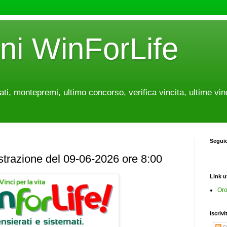
oni WinForLife
tati, montepremi, ultimo concorso, verifica vincita, ultime vin
Segui
estrazione del 09-06-2026 ore 8:00
Link ut
Oro
Iscrivi