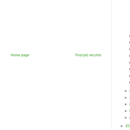
Home page
Post più vecchio
►
►
►
►
►
►
20