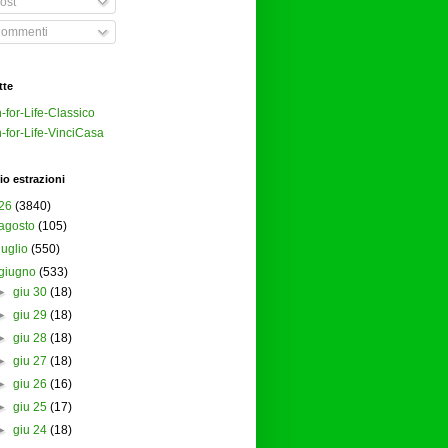
ost
ommenti
tte
-for-Life-Classico
-for-Life-VinciCasa
io estrazioni
26
(3840)
agosto
(105)
luglio
(550)
giugno
(533)
►
giu 30
(18)
►
giu 29
(18)
►
giu 28
(18)
►
giu 27
(18)
►
giu 26
(16)
►
giu 25
(17)
►
giu 24
(18)