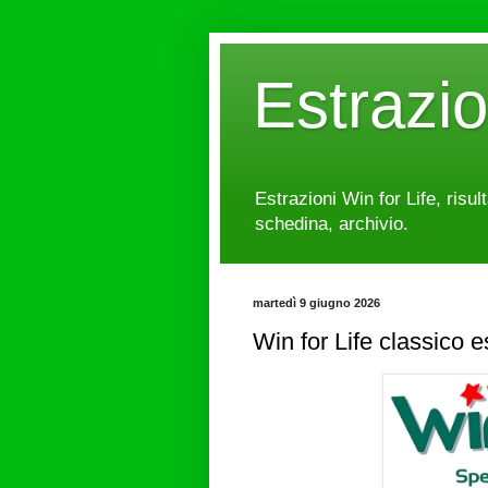
Estrazi
Estrazioni Win for Life, risul
schedina, archivio.
martedì 9 giugno 2026
Win for Life classico 