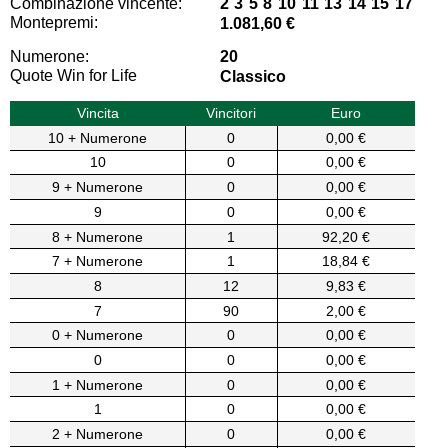
Combinazione vincente:
2 3 5 8 10 11 13 14 15 17
Montepremi:
1.081,60 €
Numerone:
20
Quote Win for Life
Classico
Vincita
Vincitori
Euro
10 + Numerone
0
0,00 €
10
0
0,00 €
9 + Numerone
0
0,00 €
9
0
0,00 €
8 + Numerone
1
92,20 €
7 + Numerone
1
18,84 €
8
12
9,83 €
7
90
2,00 €
0 + Numerone
0
0,00 €
0
0
0,00 €
1 + Numerone
0
0,00 €
1
0
0,00 €
2 + Numerone
0
0,00 €