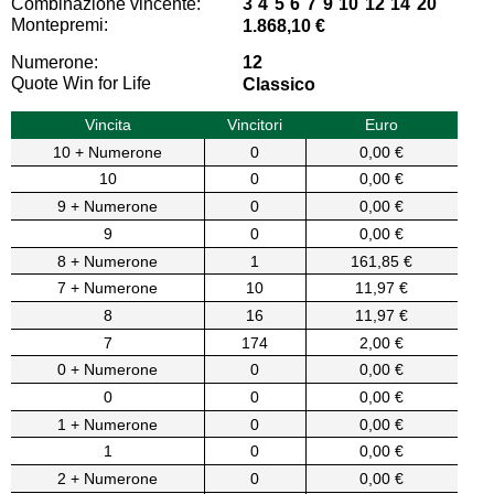
Combinazione vincente:
3 4 5 6 7 9 10 12 14 20
Montepremi:
1.868,10 €
Numerone:
12
Quote Win for Life
Classico
Vincita
Vincitori
Euro
10 + Numerone
0
0,00 €
10
0
0,00 €
9 + Numerone
0
0,00 €
9
0
0,00 €
8 + Numerone
1
161,85 €
7 + Numerone
10
11,97 €
8
16
11,97 €
7
174
2,00 €
0 + Numerone
0
0,00 €
0
0
0,00 €
1 + Numerone
0
0,00 €
1
0
0,00 €
2 + Numerone
0
0,00 €