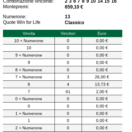
Combinazione vincente:
2 3 6 7 8 9 10 14 15 16
Montepremi:
659,10 €
Numerone:
13
Quote Win for Life
Classico
Vincita
Vincitori
Euro
10 + Numerone
0
0,00 €
10
0
0,00 €
9 + Numerone
0
0,00 €
9
0
0,00 €
8 + Numerone
0
0,00 €
7 + Numerone
3
26,00 €
8
4
13,73 €
7
61
2,00 €
0 + Numerone
0
0,00 €
0
0
0,00 €
1 + Numerone
0
0,00 €
1
0
0,00 €
2 + Numerone
0
0,00 €