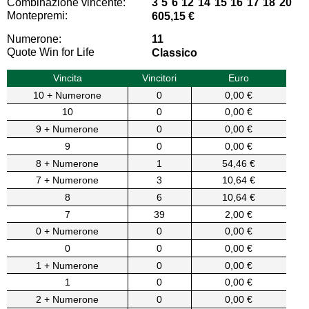
Combinazione vincente:
3 5 6 12 14 15 16 17 18 20
Montepremi:
605,15 €
Numerone:
11
Quote Win for Life
Classico
Vincita
Vincitori
Euro
10 + Numerone
0
0,00 €
10
0
0,00 €
9 + Numerone
0
0,00 €
9
0
0,00 €
8 + Numerone
1
54,46 €
7 + Numerone
3
10,64 €
8
6
10,64 €
7
39
2,00 €
0 + Numerone
0
0,00 €
0
0
0,00 €
1 + Numerone
0
0,00 €
1
0
0,00 €
2 + Numerone
0
0,00 €