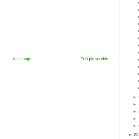
Home page
Post più vecchio
►
►
►
►
►
►
20