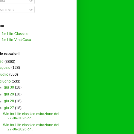
ost
ommenti
tte
-for-Life-Classico
-for-Life-VinciCasa
io estrazioni
26
(3863)
agosto
(128)
luglio
(550)
giugno
(533)
►
giu 30
(18)
►
giu 29
(18)
►
giu 28
(18)
▼
giu 27
(18)
Win for Life classico estrazione del
27-06-2026 or...
Win for Life classico estrazione del
27-06-2026 or...