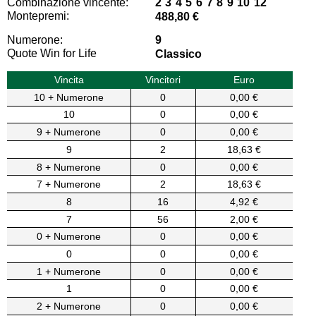
Combinazione vincente:
2 3 4 5 6 7 8 9 10 12
Montepremi:
488,80 €
Numerone:
9
Quote Win for Life
Classico
Vincita
Vincitori
Euro
10 + Numerone
0
0,00 €
10
0
0,00 €
9 + Numerone
0
0,00 €
9
2
18,63 €
8 + Numerone
0
0,00 €
7 + Numerone
2
18,63 €
8
16
4,92 €
7
56
2,00 €
0 + Numerone
0
0,00 €
0
0
0,00 €
1 + Numerone
0
0,00 €
1
0
0,00 €
2 + Numerone
0
0,00 €