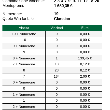
Combinazione vincente:
2 3 4 7 9 10 11 12 18 20
Montepremi:
1.650,35 €
Numerone:
19
Quote Win for Life
Classico
Vincita
Vincitori
Euro
10 + Numerone
0
0,00 €
10
0
0,00 €
9 + Numerone
0
0,00 €
9
0
0,00 €
8 + Numerone
1
139,45 €
7 + Numerone
13
8,12 €
8
23
8,12 €
7
164
2,00 €
0 + Numerone
0
0,00 €
0
0
0,00 €
1 + Numerone
0
0,00 €
1
0
0,00 €
2 + Numerone
0
0,00 €