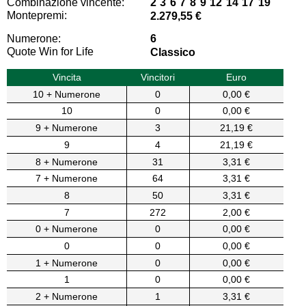
Combinazione vincente:
2 3 6 7 8 9 12 14 17 19
Montepremi:
2.279,55 €
Numerone:
6
Quote Win for Life
Classico
Vincita
Vincitori
Euro
10 + Numerone
0
0,00 €
10
0
0,00 €
9 + Numerone
3
21,19 €
9
4
21,19 €
8 + Numerone
31
3,31 €
7 + Numerone
64
3,31 €
8
50
3,31 €
7
272
2,00 €
0 + Numerone
0
0,00 €
0
0
0,00 €
1 + Numerone
0
0,00 €
1
0
0,00 €
2 + Numerone
1
3,31 €