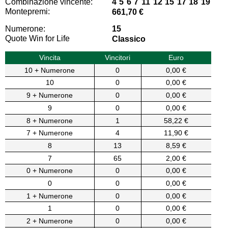
Combinazione vincente:
4 5 6 7 11 12 15 17 18 19
Montepremi:
661,70 €
Numerone:
15
Quote Win for Life
Classico
Vincita
Vincitori
Euro
10 + Numerone
0
0,00 €
10
0
0,00 €
9 + Numerone
0
0,00 €
9
0
0,00 €
8 + Numerone
1
58,22 €
7 + Numerone
4
11,90 €
8
13
8,59 €
7
65
2,00 €
0 + Numerone
0
0,00 €
0
0
0,00 €
1 + Numerone
0
0,00 €
1
0
0,00 €
2 + Numerone
0
0,00 €