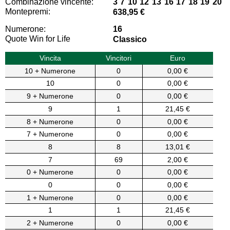
Combinazione vincente:
3 7 10 12 13 16 17 18 19 20
Montepremi:
638,95 €
Numerone:
16
Quote Win for Life
Classico
Vincita
Vincitori
Euro
10 + Numerone
0
0,00 €
10
0
0,00 €
9 + Numerone
0
0,00 €
9
1
21,45 €
8 + Numerone
0
0,00 €
7 + Numerone
0
0,00 €
8
8
13,01 €
7
69
2,00 €
0 + Numerone
0
0,00 €
0
0
0,00 €
1 + Numerone
0
0,00 €
1
1
21,45 €
2 + Numerone
0
0,00 €