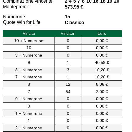
Combinazione vincente:
2 4 6 7 8 10 16 18 19 20
Montepremi:
573,95 €
Numerone:
15
Quote Win for Life
Classico
Vincita
Vincitori
Euro
10 + Numerone
0
0,00 €
10
0
0,00 €
9 + Numerone
0
0,00 €
9
1
40,59 €
8 + Numerone
3
10,20 €
7 + Numerone
1
10,20 €
8
12
8,06 €
7
54
2,00 €
0 + Numerone
0
0,00 €
0
0
0,00 €
1 + Numerone
0
0,00 €
1
0
0,00 €
2 + Numerone
0
0,00 €