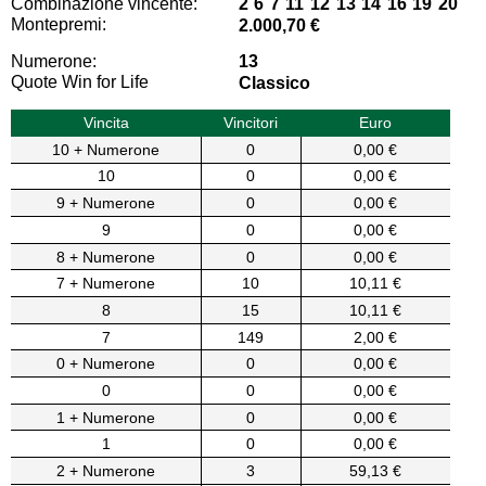
Combinazione vincente:
2 6 7 11 12 13 14 16 19 20
Montepremi:
2.000,70 €
Numerone:
13
Quote Win for Life
Classico
Vincita
Vincitori
Euro
10 + Numerone
0
0,00 €
10
0
0,00 €
9 + Numerone
0
0,00 €
9
0
0,00 €
8 + Numerone
0
0,00 €
7 + Numerone
10
10,11 €
8
15
10,11 €
7
149
2,00 €
0 + Numerone
0
0,00 €
0
0
0,00 €
1 + Numerone
0
0,00 €
1
0
0,00 €
2 + Numerone
3
59,13 €