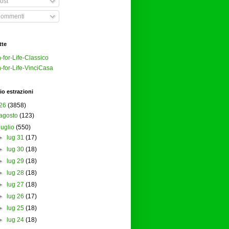
ost
ommenti
tte
-for-Life-Classico
-for-Life-VinciCasa
io estrazioni
26
(3858)
agosto
(123)
luglio
(550)
►
lug 31
(17)
►
lug 30
(18)
►
lug 29
(18)
►
lug 28
(18)
►
lug 27
(18)
►
lug 26
(17)
►
lug 25
(18)
►
lug 24
(18)