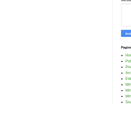
Mess
Pagin
Ho
Pub
Pri
Arc
Est
Win
Win
Win
Sis