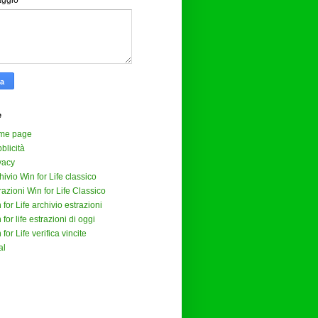
aggio
*
e
me page
blicità
vacy
hivio Win for Life classico
razioni Win for Life Classico
 for Life archivio estrazioni
 for life estrazioni di oggi
 for Life verifica vincite
al