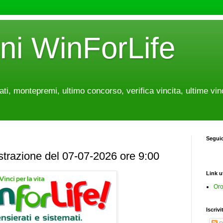
oni WinForLife
tati, montepremi, ultimo concorso, verifica vincita, ultime vin
Segui
estrazione del 07-07-2026 ore 9:00
Link ut
Oro
Iscrivi