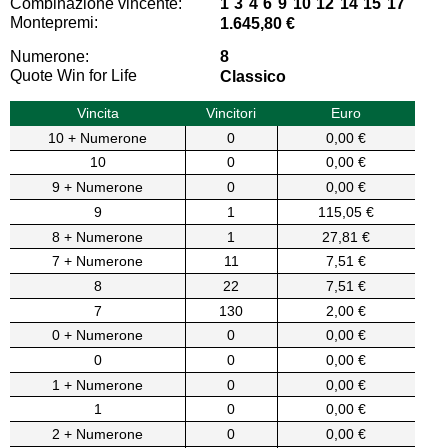
Combinazione vincente:
1 3 4 6 9 10 12 14 15 17
Montepremi:
1.645,80 €
Numerone:
8
Quote Win for Life
Classico
Vincita
Vincitori
Euro
10 + Numerone
0
0,00 €
10
0
0,00 €
9 + Numerone
0
0,00 €
9
1
115,05 €
8 + Numerone
1
27,81 €
7 + Numerone
11
7,51 €
8
22
7,51 €
7
130
2,00 €
0 + Numerone
0
0,00 €
0
0
0,00 €
1 + Numerone
0
0,00 €
1
0
0,00 €
2 + Numerone
0
0,00 €