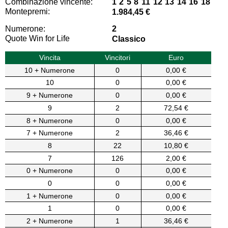
Combinazione vincente:
1 2 5 8 11 12 13 14 16 18
Montepremi:
1.984,45 €
Numerone:
2
Quote Win for Life
Classico
Vincita
Vincitori
Euro
10 + Numerone
0
0,00 €
10
0
0,00 €
9 + Numerone
0
0,00 €
9
2
72,54 €
8 + Numerone
0
0,00 €
7 + Numerone
2
36,46 €
8
22
10,80 €
7
126
2,00 €
0 + Numerone
0
0,00 €
0
0
0,00 €
1 + Numerone
0
0,00 €
1
0
0,00 €
2 + Numerone
1
36,46 €