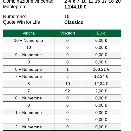
Combinazione vincente:
2 4 6 7 10 11 16 17 18 20
Montepremi:
1.244,10 €
Numerone:
15
Quote Win for Life
Classico
Vincita
Vincitori
Euro
10 + Numerone
0
0,00 €
10
0
0,00 €
9 + Numerone
0
0,00 €
9
0
0,00 €
8 + Numerone
1
108,21 €
7 + Numerone
3
12,34 €
8
10
12,34 €
7
92
2,00 €
0 + Numerone
0
0,00 €
0
0
0,00 €
1 + Numerone
0
0,00 €
1
0
0,00 €
2 + Numerone
0
0,00 €