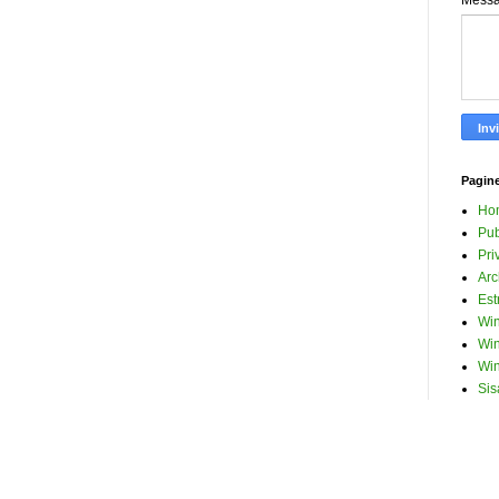
Mess
Pagin
Ho
Pub
Pri
Arc
Est
Win
Win
Win
Sis