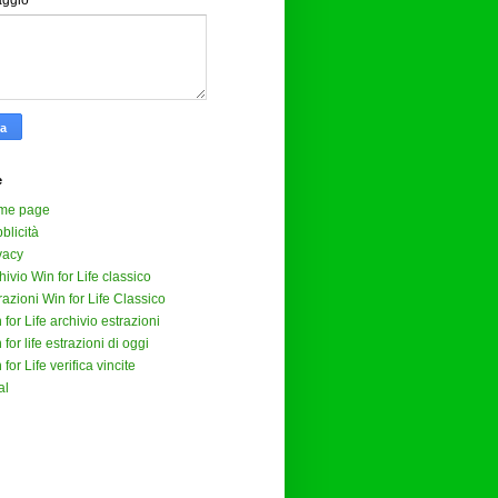
aggio
*
e
me page
blicità
vacy
hivio Win for Life classico
razioni Win for Life Classico
 for Life archivio estrazioni
 for life estrazioni di oggi
 for Life verifica vincite
al