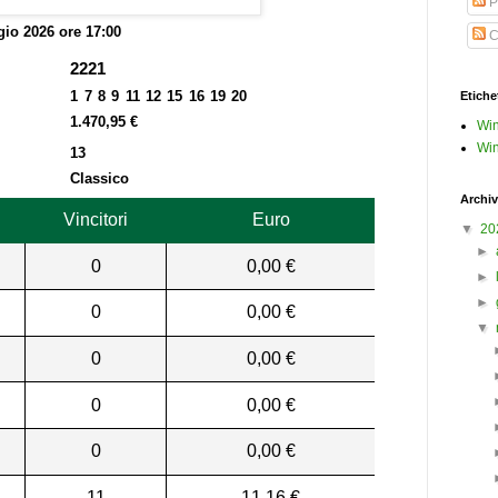
P
io 2026 ore 17:00
C
2221
1 7 8 9 11 12 15 16 19 20
Etiche
1.470,95 €
Win
Win
13
Classico
Archiv
Vincitori
Euro
▼
20
►
0
0,00 €
►
►
0
0,00 €
▼
0
0,00 €
0
0,00 €
0
0,00 €
11
11,16 €