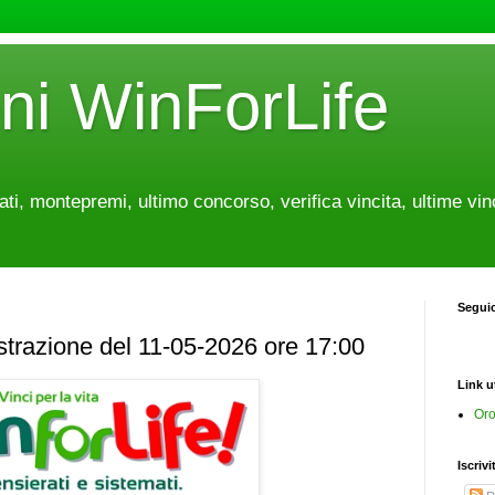
oni WinForLife
tati, montepremi, ultimo concorso, verifica vincita, ultime vin
Segui
estrazione del 11-05-2026 ore 17:00
Link ut
Oro
Iscrivi