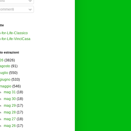
ost
ommenti
tte
-for-Life-Classico
-for-Life-VinciCasa
io estrazioni
26
(3826)
agosto
(91)
luglio
(550)
giugno
(533)
maggio
(546)
►
mag 31
(18)
►
mag 30
(18)
►
mag 29
(17)
►
mag 28
(17)
►
mag 27
(18)
►
mag 26
(17)