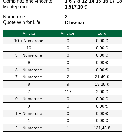
Combinazione vincente:
1 6 7 8 12 14 15 16 17 18
Montepremi:
1.517,10 €
Numerone:
2
Quote Win for Life
Classico
Vincita
Vincitori
Euro
10 + Numerone
0
0,00 €
10
0
0,00 €
9 + Numerone
0
0,00 €
9
0
0,00 €
8 + Numerone
0
0,00 €
7 + Numerone
2
21,49 €
8
9
13,28 €
7
117
2,00 €
0 + Numerone
0
0,00 €
0
0
0,00 €
1 + Numerone
0
0,00 €
1
0
0,00 €
2 + Numerone
1
131,45 €