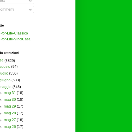
ost
ommenti
tte
-for-Life-Classico
-for-Life-VinciCasa
io estrazioni
26
(3829)
agosto
(94)
luglio
(550)
giugno
(533)
maggio
(546)
►
mag 31
(18)
►
mag 30
(18)
►
mag 29
(17)
►
mag 28
(17)
►
mag 27
(18)
►
mag 26
(17)