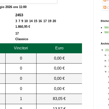
P
io 2026 ore 11:00
C
2453
3 7 9 10 14 15 16 17 19 20
Etiche
1.860,95 €
Win
Win
17
Classico
Archiv
Vincitori
Euro
▼
20
►
0
0,00 €
►
►
0
0,00 €
▼
0
0,00 €
0
0,00 €
1
83,05 €
9
13,57 €