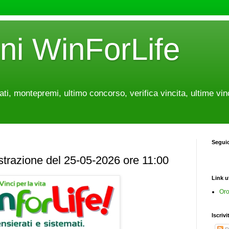
oni WinForLife
tati, montepremi, ultimo concorso, verifica vincita, ultime vin
Segui
estrazione del 25-05-2026 ore 11:00
Link ut
Oro
Iscrivi