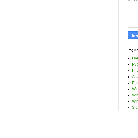
Mess
Pagin
Ho
Pub
Pri
Arc
Est
Win
Win
Win
Sis