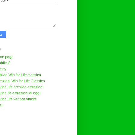
aggio
*
e
me page
blicità
vacy
hivio Win for Life classico
razioni Win for Life Classico
 for Life archivio estrazioni
 for life estrazioni di oggi
 for Life verifica vincite
al