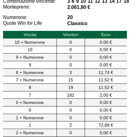
Combinazione vincente:
3 8 9 10 11 12 13 14 17 18
Montepremi:
2.061,80 €
Numerone:
20
Quote Win for Life
Classico
Vincita
Vincitori
Euro
10 + Numerone
0
0,00 €
10
0
0,00 €
9 + Numerone
0
0,00 €
9
0
0,00 €
8 + Numerone
3
11,74 €
7 + Numerone
15
11,52 €
8
19
11,52 €
7
182
2,00 €
0 + Numerone
0
0,00 €
0
0
0,00 €
1 + Numerone
0
0,00 €
1
2
72,88 €
2 + Numerone
0
0,00 €