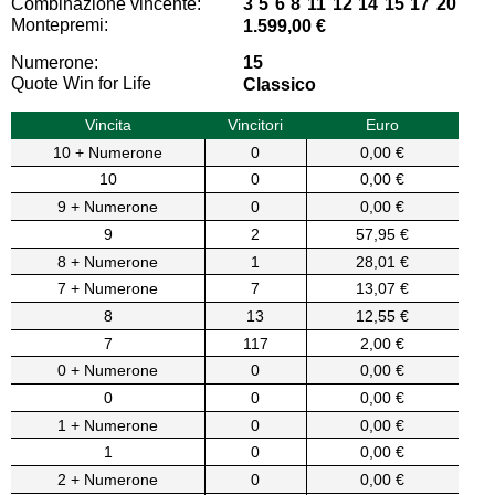
Combinazione vincente:
3 5 6 8 11 12 14 15 17 20
Montepremi:
1.599,00 €
Numerone:
15
Quote Win for Life
Classico
Vincita
Vincitori
Euro
10 + Numerone
0
0,00 €
10
0
0,00 €
9 + Numerone
0
0,00 €
9
2
57,95 €
8 + Numerone
1
28,01 €
7 + Numerone
7
13,07 €
8
13
12,55 €
7
117
2,00 €
0 + Numerone
0
0,00 €
0
0
0,00 €
1 + Numerone
0
0,00 €
1
0
0,00 €
2 + Numerone
0
0,00 €