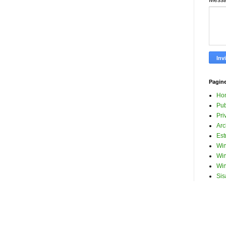
Mess
Pagin
Ho
Pub
Pri
Arc
Est
Win
Win
Win
Sis