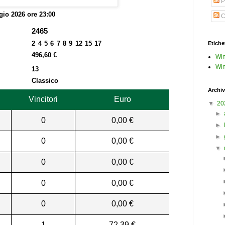
P
io 2026 ore 23:00
C
2465
2 4 5 6 7 8 9 12 15 17
Etiche
496,60 €
Win
Win
13
Classico
Archiv
Vincitori
Euro
▼
20
►
0
0,00 €
►
►
0
0,00 €
▼
0
0,00 €
0
0,00 €
0
0,00 €
1
72,39 €