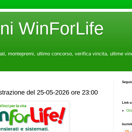
oni WinForLife
tati, montepremi, ultimo concorso, verifica vincita, ultime vin
Segui
estrazione del 25-05-2026 ore 23:00
Link ut
Oro
Iscrivi