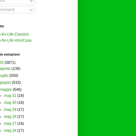
ost
ommenti
tte
-for-Life-Classico
-for-Life-VinciCasa
io estrazioni
26
(3871)
agosto
(136)
luglio
(550)
giugno
(533)
maggio
(546)
►
mag 31
(18)
►
mag 30
(18)
►
mag 29
(17)
►
mag 28
(17)
►
mag 27
(18)
►
mag 26
(17)