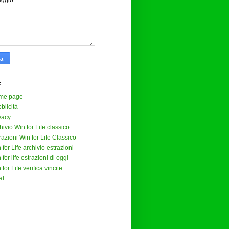
aggio
*
e
me page
blicità
vacy
hivio Win for Life classico
razioni Win for Life Classico
 for Life archivio estrazioni
 for life estrazioni di oggi
 for Life verifica vincite
al