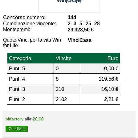
Concorso numero:
144
Combinazione vincente:
2 3 5 25 28
Montepremi:
23.328,50 €
Quote Vinci per la vita Win
VinciCasa
for Life
Categoria
Vincite
Euro
Punti 5
0
0,00 €
Punti 4
8
119,56 €
Punti 3
210
16,10 €
Punti 2
2102
2,21 €
bitfactory
alle
20:00
Condividi