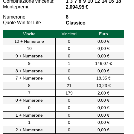
Combinazione vincente:
1 3 7 8 9 10 12 14 16 18
Montepremi:
2.094,95 €
Numerone:
8
Quote Win for Life
Classico
Vincita
Vincitori
Euro
10 + Numerone
0
0,00 €
10
0
0,00 €
9 + Numerone
0
0,00 €
9
1
146,07 €
8 + Numerone
0
0,00 €
7 + Numerone
6
18,35 €
8
21
10,23 €
7
179
2,00 €
0 + Numerone
0
0,00 €
0
0
0,00 €
1 + Numerone
0
0,00 €
1
0
0,00 €
2 + Numerone
0
0,00 €