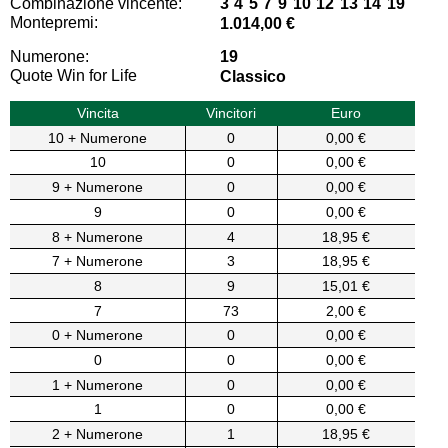
Combinazione vincente:
3 4 5 7 9 10 12 13 14 19
Montepremi:
1.014,00 €
Numerone:
19
Quote Win for Life
Classico
Vincita
Vincitori
Euro
10 + Numerone
0
0,00 €
10
0
0,00 €
9 + Numerone
0
0,00 €
9
0
0,00 €
8 + Numerone
4
18,95 €
7 + Numerone
3
18,95 €
8
9
15,01 €
7
73
2,00 €
0 + Numerone
0
0,00 €
0
0
0,00 €
1 + Numerone
0
0,00 €
1
0
0,00 €
2 + Numerone
1
18,95 €