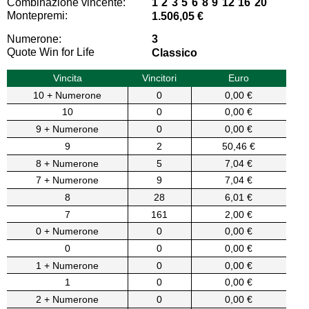
Combinazione vincente:
1 2 3 5 6 8 9 12 16 20
Montepremi:
1.506,05 €
Numerone:
3
Quote Win for Life
Classico
Vincita
Vincitori
Euro
10 + Numerone
0
0,00 €
10
0
0,00 €
9 + Numerone
0
0,00 €
9
2
50,46 €
8 + Numerone
5
7,04 €
7 + Numerone
9
7,04 €
8
28
6,01 €
7
161
2,00 €
0 + Numerone
0
0,00 €
0
0
0,00 €
1 + Numerone
0
0,00 €
1
0
0,00 €
2 + Numerone
0
0,00 €