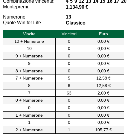
Combinazione vincente:
4 5 9 12 13 14 15 16 17 20
Montepremi:
1.134,90 €
Numerone:
13
Quote Win for Life
Classico
Vincita
Vincitori
Euro
10 + Numerone
0
0,00 €
10
0
0,00 €
9 + Numerone
0
0,00 €
9
0
0,00 €
8 + Numerone
0
0,00 €
7 + Numerone
5
12,58 €
8
6
12,58 €
7
63
2,00 €
0 + Numerone
0
0,00 €
0
0
0,00 €
1 + Numerone
0
0,00 €
1
0
0,00 €
2 + Numerone
1
105,77 €