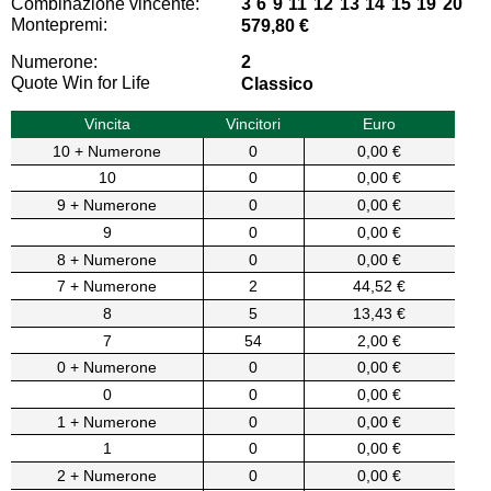
Combinazione vincente:
3 6 9 11 12 13 14 15 19 20
Montepremi:
579,80 €
Numerone:
2
Quote Win for Life
Classico
Vincita
Vincitori
Euro
10 + Numerone
0
0,00 €
10
0
0,00 €
9 + Numerone
0
0,00 €
9
0
0,00 €
8 + Numerone
0
0,00 €
7 + Numerone
2
44,52 €
8
5
13,43 €
7
54
2,00 €
0 + Numerone
0
0,00 €
0
0
0,00 €
1 + Numerone
0
0,00 €
1
0
0,00 €
2 + Numerone
0
0,00 €