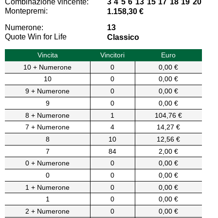
Combinazione vincente:
3 4 5 6 13 15 17 18 19 20
Montepremi:
1.158,30 €
Numerone:
13
Quote Win for Life
Classico
Vincita
Vincitori
Euro
10 + Numerone
0
0,00 €
10
0
0,00 €
9 + Numerone
0
0,00 €
9
0
0,00 €
8 + Numerone
1
104,76 €
7 + Numerone
4
14,27 €
8
10
12,56 €
7
84
2,00 €
0 + Numerone
0
0,00 €
0
0
0,00 €
1 + Numerone
0
0,00 €
1
0
0,00 €
2 + Numerone
0
0,00 €